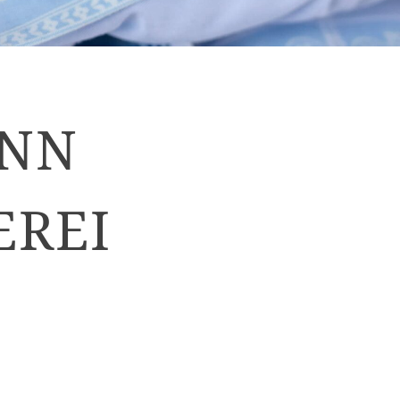
ANN
EREI