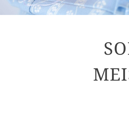
SO
MEI